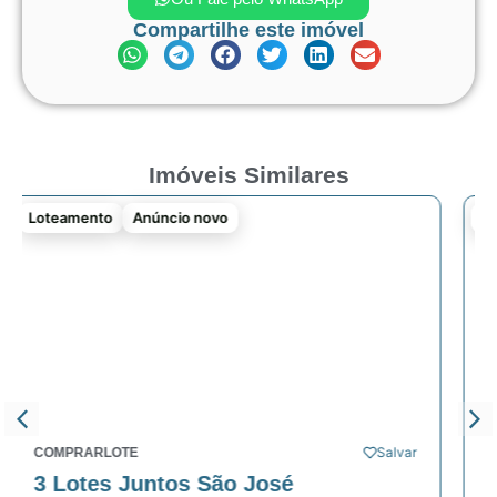
Compartilhe este imóvel
Imóveis Similares
Loteamento
Anúncio novo
Salvar
Sal
COMPRAR
LOTE
Lote no Juca Mariano