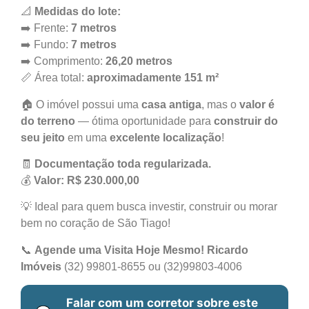
📐
Medidas do lote:
➡️ Frente:
7 metros
➡️ Fundo:
7 metros
➡️ Comprimento:
26,20 metros
📏 Área total:
aproximadamente 151 m²
🏠 O imóvel possui uma
casa antiga
, mas o
valor é
do terreno
— ótima oportunidade para
construir do
seu jeito
em uma
excelente localização
!
🧾
Documentação toda regularizada.
💰
Valor: R$ 230.000,00
💡 Ideal para quem busca investir, construir ou morar
bem no coração de São Tiago!
📞
Agende uma Visita Hoje Mesmo!
Ricardo
Imóveis
(32) 99801-8655 ou (32)99803-4006
Falar com um corretor sobre este