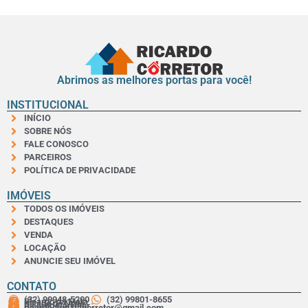
Abrimos as melhores portas para você!
INSTITUCIONAL
INÍCIO
SOBRE NÓS
FALE CONOSCO
PARCEIROS
POLÍTICA DE PRIVACIDADE
IMÓVEIS
TODOS OS IMÓVEIS
DESTAQUES
VENDA
LOCAÇÃO
ANUNCIE SEU IMÓVEL
CONTATO
(32) 99948-5200
(32) 99801-8655
Ricardo da Mata
Ricado da Mata
Ricardo Corretor
ricardodamatacorretor@gmail.com