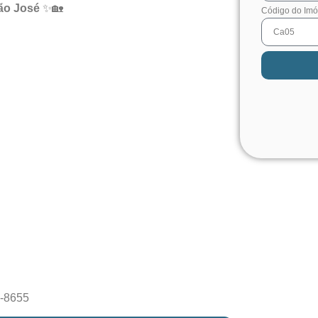
São José
✨🏡
Código do Imó
1-8655