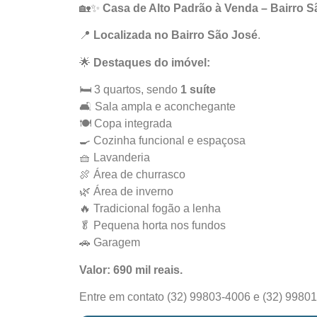
🏡✨
Casa de Alto Padrão à Venda – Bairro 
📍
Localizada no Bairro São José
.
🌟
Destaques do imóvel:
🛏️ 3 quartos, sendo
1 suíte
🛋️ Sala ampla e aconchegante
🍽️ Copa integrada
🍳 Cozinha funcional e espaçosa
🧺 Lavanderia
🍖 Área de churrasco
🌿 Área de inverno
🔥 Tradicional fogão a lenha
🥬 Pequena horta nos fundos
🚗 Garagem
Valor: 690 mil reais
.
Entre em contato (32) 99803-4006 e (32) 9980